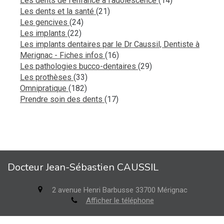
Les dents de l’enfance à l’adolescence
(14)
Articles Count
Les dents et la santé
(21)
Articles Count
Les gencives
(24)
Articles Count
Les implants
(22)
Les implants dentaires par le Dr Caussil, Dentiste à
Articles Count
Merignac - Fiches infos
(16)
Articles Count
Les pathologies bucco-dentaires
(29)
Articles Count
Les prothèses
(33)
Articles Count
Omnipratique
(182)
Articles Count
Prendre soin des dents
(17)
Docteur Jean-Sébastien CAUSSIL
2 avenue Henri Barbusse
33700
Mérignac
Afficher le téléphone