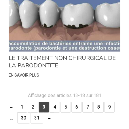
LE TRAITEMENT NON CHIRURGICAL DE
LA PARODONTITE
EN SAVOIR PLUS
Affichage des articles 13-18 sur 181
1
2
3
4
5
6
7
8
9
…
30
31