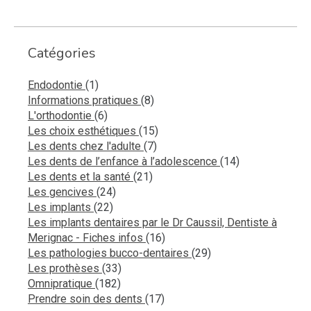
Catégories
Articles Count
Endodontie
(1)
Articles Count
Informations pratiques
(8)
Articles Count
L'orthodontie
(6)
Articles Count
Les choix esthétiques
(15)
Articles Count
Les dents chez l'adulte
(7)
Articles Count
Les dents de l’enfance à l’adolescence
(14)
Articles Count
Les dents et la santé
(21)
Articles Count
Les gencives
(24)
Articles Count
Les implants
(22)
Les implants dentaires par le Dr Caussil, Dentiste à
Articles Count
Merignac - Fiches infos
(16)
Articles Count
Les pathologies bucco-dentaires
(29)
Articles Count
Les prothèses
(33)
Articles Count
Omnipratique
(182)
Articles Count
Prendre soin des dents
(17)