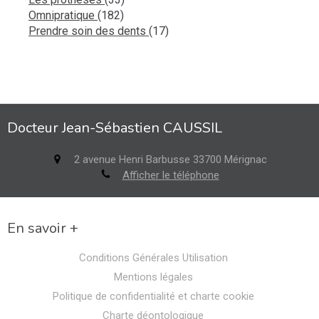
Articles Count
Omnipratique
(182)
Articles Count
Prendre soin des dents
(17)
Docteur Jean-Sébastien CAUSSIL
2 avenue Henri Barbusse
33700
Mérignac
Afficher le téléphone
En savoir +
Conditions Générales Utilisation
Mentions légales
Politique de confidentialité et charte cookie
Charte déontologique