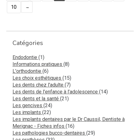
10
Catégories
Articles Count
Endodontie
(1)
Articles Count
Informations pratiques
(8)
Articles Count
L'orthodontie
(6)
Articles Count
Les choix esthétiques
(15)
Articles Count
Les dents chez l'adulte
(7)
Articles Count
Les dents de l’enfance à l’adolescence
(14)
Articles Count
Les dents et la santé
(21)
Articles Count
Les gencives
(24)
Articles Count
Les implants
(22)
Les implants dentaires par le Dr Caussil, Dentiste à
Articles Count
Merignac - Fiches infos
(16)
Articles Count
Les pathologies bucco-dentaires
(29)
Articles Count
Les prothèses
(33)